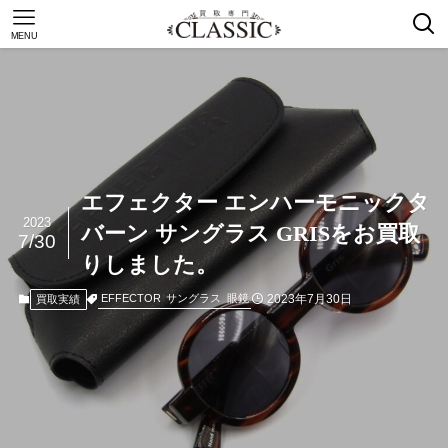
MENU
エフェクター エンハーモニックタ
2023
バーン サングラス GRISをお買取
7/30
りしました。
2023年7月30日
EFFECTOR
サングラス
眼鏡
買取実績