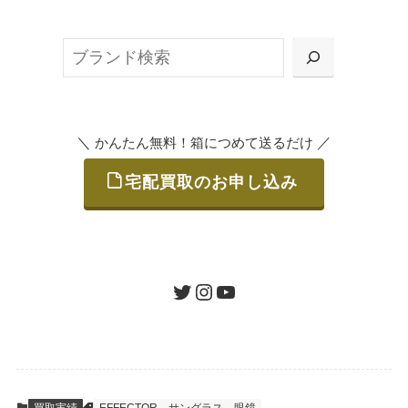
ット申込」、
検
または梱包材不要の「集荷申込」からお選び
索
いただけます。
＼
／
かんたん無料！箱につめて送るだけ
宅配買取のお申し込み
STEP
ご発送
箱に売りたいお品をつめて、送るだけで簡単
にご利用いただけます。
ツイッター
インスタグラム
ユーチューブ
送料は無料です。
STEP
査定結果のご承認 / 入金