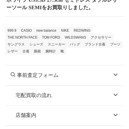
ホワイツ US9.5D 27.5cm セミドレス ダブルレザ
ーソール SEMIをお買取りしました。
999.9
CASIO
new balance
NIKE
REDWING
THE NORTH FACE
TOM FORD
WILDSWANS
アクセサリー
サングラス
シューズ
スニーカー
バッグ
ブランド古着
ブーツ
レザー
古着
眼鏡
腕時計
靴
事前査定フォーム
宅配買取の流れ
STEP
お申込み
店舗案内
無料で梱包ダンボールをお届けする「宅配キ