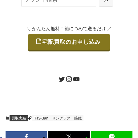
または梱包材不要の「集荷申込」からお選び
索
いただけます。
＼
／
かんたん無料！箱につめて送るだけ
宅配買取のお申し込み
STEP
ご発送
箱に売りたいお品をつめて、送るだけで簡単
にご利用いただけます。
ツイッター
インスタグラム
ユーチューブ
送料は無料です。
STEP
査定結果のご承認 / 入金
買取実績
Ray-Ban
サングラス
眼鏡
地図を見る
到着即日に査定いたします。買取金額にご納