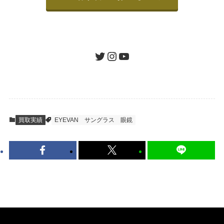
箱に売りたいお品をつめて、送るだけで簡単
にご利用いただけます。
ツイッター
インスタグラム
ユーチューブ
送料は無料です。
STEP
査定結果のご承認 / 入金
買取実績
EYEVAN
サングラス
眼鏡
地図を見る
到着即日に査定いたします。買取金額にご納
得いただければ、最短即日の入金が可能で
す。
キャンセルも1点から可能、返送料も無料で
す。（すべて弊社が負担いたします。）