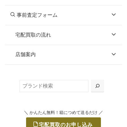
事前査定フォーム
宅配買取の流れ
STEP
お申込み
店舗案内
無料で梱包ダンボールをお届けする「宅配キ
ット申込」、
検
または梱包材不要の「集荷申込」からお選び
索
いただけます。
＼
／
かんたん無料！箱につめて送るだけ
宅配買取のお申し込み
STEP
ご発送