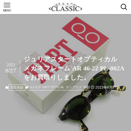
MENU
ジュリアスタートオプティカル
2023
メガネフレーム AR 46-22 PL-002A
8/27
をお買取りしました。
2023年8月27日
JULIUS TART OPTICAL
サングラス
眼鏡
買取実績