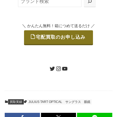
または梱包材不要の「集荷申込」からお選び
索
いただけます。
＼
／
かんたん無料！箱につめて送るだけ
宅配買取のお申し込み
STEP
ご発送
箱に売りたいお品をつめて、送るだけで簡単
にご利用いただけます。
ツイッター
インスタグラム
ユーチューブ
送料は無料です。
STEP
査定結果のご承認 / 入金
買取実績
JULIUS TART OPTICAL
サングラス
眼鏡
地図を見る
到着即日に査定いたします。買取金額にご納