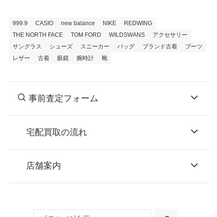
999.9
CASIO
new balance
NIKE
REDWING
THE NORTH FACE
TOM FORD
WILDSWANS
アクセサリー
サングラス
シューズ
スニーカー
バッグ
ブランド古着
ブーツ
レザー
古着
眼鏡
腕時計
靴
事前査定フォーム
宅配買取の流れ
STEP
お申込み
店舗案内
無料で梱包ダンボールをお届けする「宅配キ
ット申込」、
検