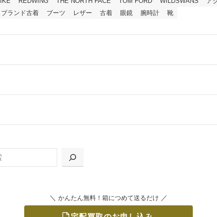
IKE
REDWING
THE NORTH FACE
TOM FORD
WILDSWANS
ア
ブランド古着
ブーツ
レザー
古着
眼鏡
腕時計
靴
ールをお届けする「宅配キット申込」、
の「集荷申込」からお選びいただけます。
＼
／
かんたん無料！箱につめて送るだけ
宅配買取のお申し込み