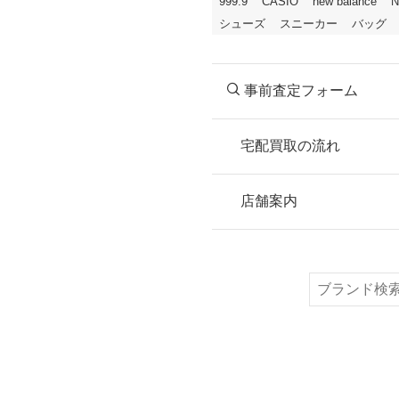
999.9
CASIO
new balance
N
シューズ
スニーカー
バッグ
事前査定フォーム
宅配買取の流れ
STEP
お申込み
店舗案内
無料で梱包ダンボ
または梱包材不要
検
索
STEP
ご発送