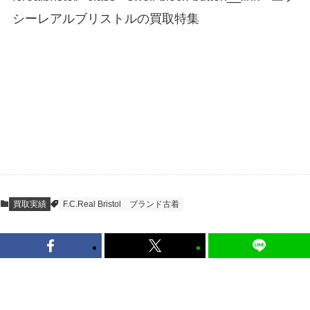
シーレアルブリストルの買取特集
STEP
査定結果のご承認 / 入金
地図を見る
到着即日に査定いたします。買取金額にご納
得いただければ、最短即日の入金が可能で
す。
キャンセルも1点から可能、返送料も無料で
す。（すべて弊社が負担いたします。）
買取実績
F.C.Real Bristol
ブランド古着
かんたん無料！箱につめて送るだけ
宅配買取のお申し込み