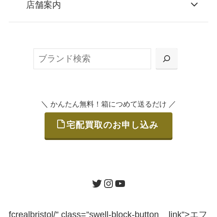
店舗案内
無料で梱包ダンボールをお届けする「宅配キ
ット申込」、
検
または梱包材不要の「集荷申込」からお選び
索
いただけます。
＼
／
かんたん無料！箱につめて送るだけ
宅配買取のお申し込み
STEP
ご発送
箱に売りたいお品をつめて、送るだけで簡単
にご利用いただけます。
ツイッター
インスタグラム
ユーチューブ
送料は無料です。
fcrealbristol/” class=”swell-block-button__link”>
エフ