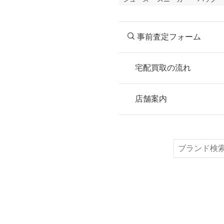
事前査定フォーム
宅配買取の流れ
STEP
お申込み
店舗案内
無料で梱包ダンボ
または梱包材不要
検
索
STEP
ご発送
箱に売りたいお品