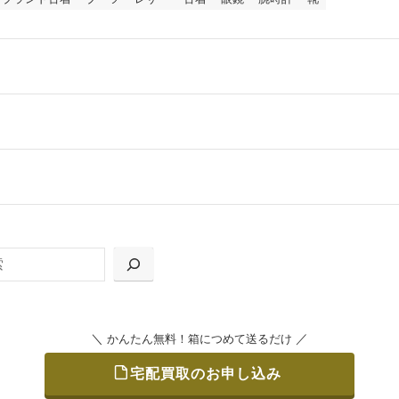
ールをお届けする「宅配キット申込」、
の「集荷申込」からお選びいただけます。
＼
／
かんたん無料！箱につめて送るだけ
宅配買取のお申し込み
をつめて、送るだけで簡単にご利用いただけます。