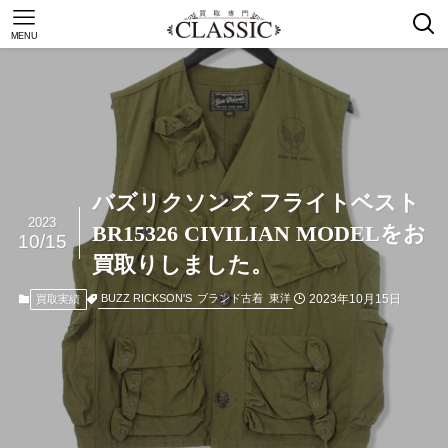
MENU
バズリクソンズ フライトベスト
2023
BR15326 CIVILIAN MODELをお
10/15
買取りしました。
2023年10月15日
BUZZ RICKSON'S
ブランド古着
東洋
買取実績