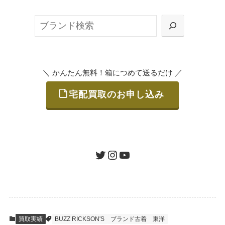
ット申込」、
検
または梱包材不要の「集荷申込」からお選び
索
いただけます。
＼
／
かんたん無料！箱につめて送るだけ
宅配買取のお申し込み
STEP
ご発送
箱に売りたいお品をつめて、送るだけで簡単
にご利用いただけます。
ツイッター
インスタグラム
ユーチューブ
送料は無料です。
STEP
査定結果のご承認 / 入金
買取実績
BUZZ RICKSON'S
ブランド古着
東洋