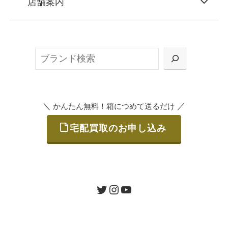
店舗案内
無料で梱包ダンボールをお届けする「宅配キ
ット申込」、
検
または梱包材不要の「集荷申込」からお選び
索
いただけます。
＼
／
かんたん無料！箱につめて送るだけ
宅配買取のお申し込み
STEP
ご発送
箱に売りたいお品をつめて、送るだけで簡単
にご利用いただけます。
ツイッター
インスタグラム
ユーチューブ
送料は無料です。