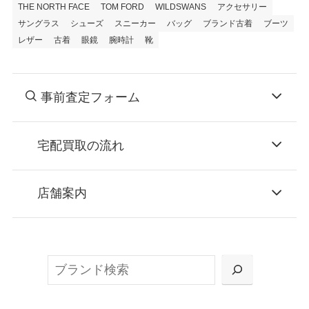
THE NORTH FACE
TOM FORD
WILDSWANS
アクセサリー
サングラス
シューズ
スニーカー
バッグ
ブランド古着
ブーツ
レザー
古着
眼鏡
腕時計
靴
事前査定フォーム
宅配買取の流れ
STEP
お申込み
店舗案内
無料で梱包ダンボールをお届けする「宅配キ
ット申込」、
検
または梱包材不要の「集荷申込」からお選び
索
いただけます。