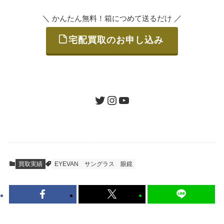
＼
／
かんたん無料！箱につめて送るだけ
宅配買取のお申し込み
STEP
ご発送
箱に売りたいお品をつめて、送るだけで簡単
にご利用いただけます。
ツイッター
インスタグラム
ユーチューブ
送料は無料です。
STEP
査定結果のご承認 / 入金
買取実績
EYEVAN
サングラス
眼鏡
地図を見る
到着即日に査定いたします。買取金額にご納
得いただければ、最短即日の入金が可能で
す。