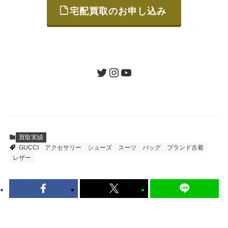
宅配買取のお申し込み
STEP
ご発送
箱に売りたいお品をつめて、送るだけで簡単
にご利用いただけます。
ツイッター
インスタグラム
ユーチューブ
送料は無料です。
STEP
査定結果のご承認 / 入金
買取実績
GUCCI
アクセサリー
シューズ
スーツ
バッグ
ブランド古着
地図を見る
レザー
到着即日に査定いたします。買取金額にご納
得いただければ、最短即日の入金が可能で
す。
キャンセルも1点から可能、返送料も無料で