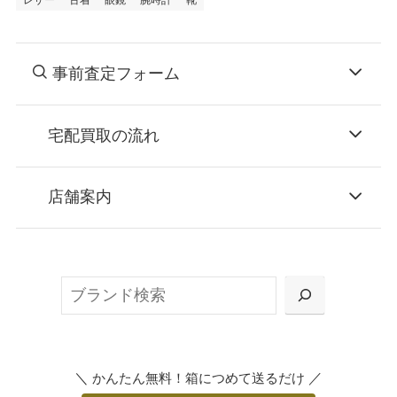
レザー
古着
眼鏡
腕時計
靴
事前査定フォーム
宅配買取の流れ
STEP
お申込み
店舗案内
無料で梱包ダンボールをお届けする「宅配キ
ット申込」、
検
または梱包材不要の「集荷申込」からお選び
索
いただけます。
＼
／
かんたん無料！箱につめて送るだけ