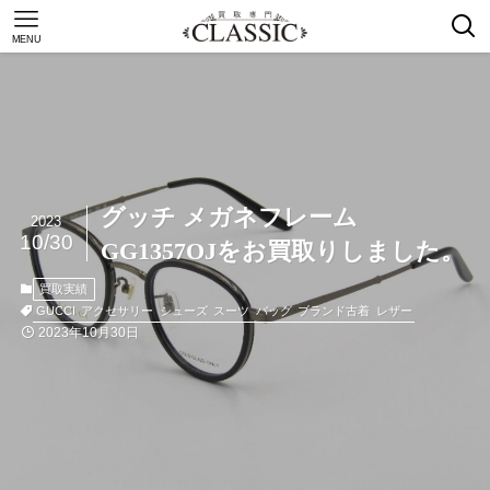
MENU
グッチ メガネフレーム
2023
10/30
GG1357OJをお買取りしました。
買取実績
GUCCI
アクセサリー
シューズ
スーツ
バッグ
ブランド古着
レザー
2023年10月30日