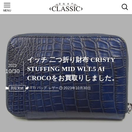
MENU
イッチ 二つ折り財布 CRISTY
2023
STUFFING MID WLT.5 AI
10/30
CROCOをお買取りしました。
2023年10月30日
ITTI
バッグ
レザー
買取実績