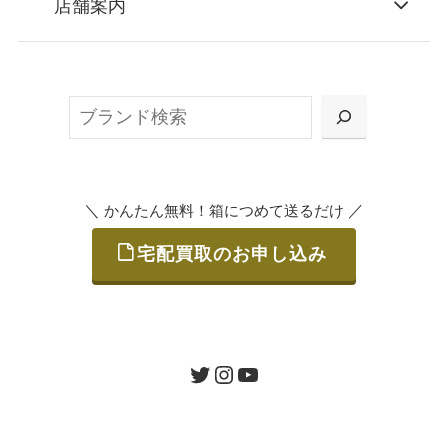
店舗案内
無料で梱包ダンボールをお届けする「宅配キ
ット申込」、
検
または梱包材不要の「集荷申込」からお選び
索
いただけます。
＼
／
かんたん無料！箱につめて送るだけ
宅配買取のお申し込み
STEP
ご発送
箱に売りたいお品をつめて、送るだけで簡単
にご利用いただけます。
ツイッター
インスタグラム
ユーチューブ
送料は無料です。