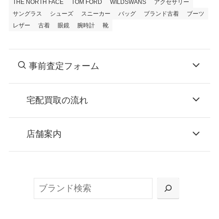
THE NORTH FACE
TOM FORD
WILDSWANS
アクセサリー
サングラス
シューズ
スニーカー
バッグ
ブランド古着
ブーツ
レザー
古着
眼鏡
腕時計
靴
事前査定フォーム
宅配買取の流れ
STEP
お申込み
店舗案内
無料で梱包ダンボールをお届けする「宅配キ
ット申込」、
検
または梱包材不要の「集荷申込」からお選び
索
いただけます。