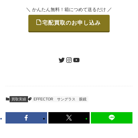
＼
／
かんたん無料！箱につめて送るだけ
宅配買取のお申し込み
STEP
ご発送
箱に売りたいお品をつめて、送るだけで簡単
にご利用いただけます。
ツイッター
インスタグラム
ユーチューブ
送料は無料です。
STEP
査定結果のご承認 / 入金
買取実績
EFFECTOR
サングラス
眼鏡
地図を見る
到着即日に査定いたします。買取金額にご納
得いただければ、最短即日の入金が可能で
す。