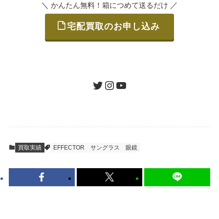
＼
／
かんたん無料！箱につめて送るだけ
宅配買取のお申し込み
STEP
ご発送
箱に売りたいお品をつめて、送るだけで簡単
にご利用いただけます。
ツイッター
インスタグラム
ユーチューブ
送料は無料です。
STEP
査定結果のご承認 / 入金
買取実績
EFFECTOR
サングラス
眼鏡
地図を見る
到着即日に査定いたします。買取金額にご納
得いただければ、最短即日の入金が可能で
す。