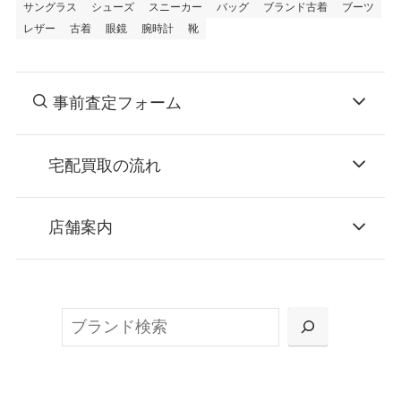
サングラス
シューズ
スニーカー
バッグ
ブランド古着
ブーツ
レザー
古着
眼鏡
腕時計
靴
事前査定フォーム
宅配買取の流れ
STEP
お申込み
店舗案内
無料で梱包ダンボールをお届けする「宅配キ
ット申込」、
検
または梱包材不要の「集荷申込」からお選び
索
いただけます。