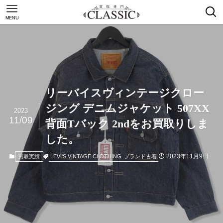
MENU
リーバイスヴィンテージクロー
ジング デニムジャケット 507XX
2023
11/09
背面Tバック 2ndをお買取りしま
した。
2023年11月9日
LEVI'S VINTAGE CLOTHING
ブランド古着
買取実績