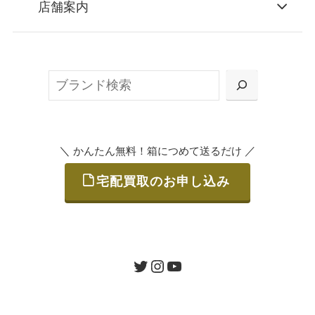
店舗案内
無料で梱包ダンボールをお届けする「宅配キ
ット申込」、
検
または梱包材不要の「集荷申込」からお選び
索
いただけます。
＼
／
かんたん無料！箱につめて送るだけ
宅配買取のお申し込み
STEP
ご発送
箱に売りたいお品をつめて、送るだけで簡単
にご利用いただけます。
ツイッター
インスタグラム
ユーチューブ
送料は無料です。