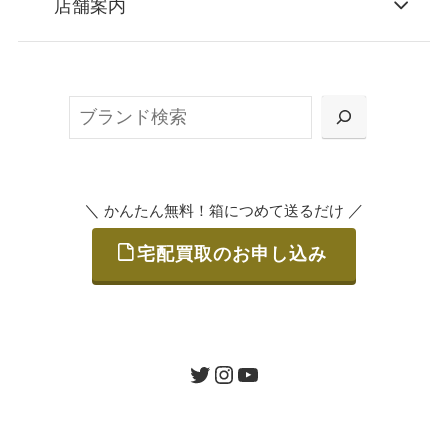
店舗案内
無料で梱包ダンボールをお届けする「宅配キ
ット申込」、
検
または梱包材不要の「集荷申込」からお選び
索
いただけます。
＼
／
かんたん無料！箱につめて送るだけ
宅配買取のお申し込み
STEP
ご発送
箱に売りたいお品をつめて、送るだけで簡単
にご利用いただけます。
ツイッター
インスタグラム
ユーチューブ
送料は無料です。