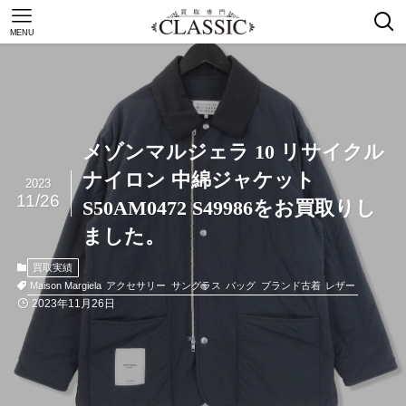
MENU
メゾンマルジェラ 10 リサイクル
ナイロン 中綿ジャケット
2023
11/26
S50AM0472 S49986をお買取りし
ました。
買取実績
Maison Margiela
アクセサリー
サングラス
バッグ
ブランド古着
レザー
2023年11月26日