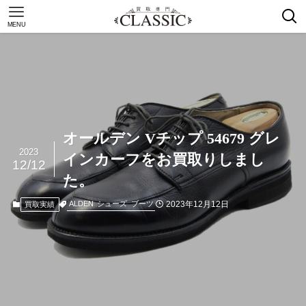
MENU
オールデン Vチップ 54679 グレ
2023
インカーフをお買取りしまし
12/12
た。
2023年12月12日
ALDEN
シューズ
ブーツ
買取実績