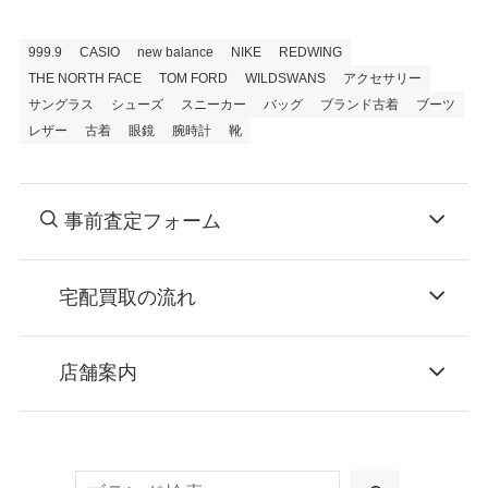
999.9
CASIO
new balance
NIKE
REDWING
THE NORTH FACE
TOM FORD
WILDSWANS
アクセサリー
サングラス
シューズ
スニーカー
バッグ
ブランド古着
ブーツ
レザー
古着
眼鏡
腕時計
靴
事前査定フォーム
宅配買取の流れ
STEP
お申込み
店舗案内
無料で梱包ダンボールをお届けする「宅配キ
ット申込」、
検