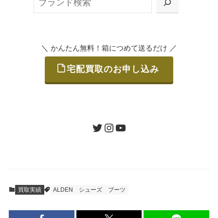
または梱包材不要の「集荷申込」からお選び
索
いただけます。
＼
／
かんたん無料！箱につめて送るだけ
宅配買取のお申し込み
STEP
ご発送
箱に売りたいお品をつめて、送るだけで簡単
にご利用いただけます。
ツイッター
インスタグラム
ユーチューブ
送料は無料です。
STEP
査定結果のご承認 / 入金
買取実績
ALDEN
シューズ
ブーツ
地図を見る
到着即日に査定いたします。買取金額にご納