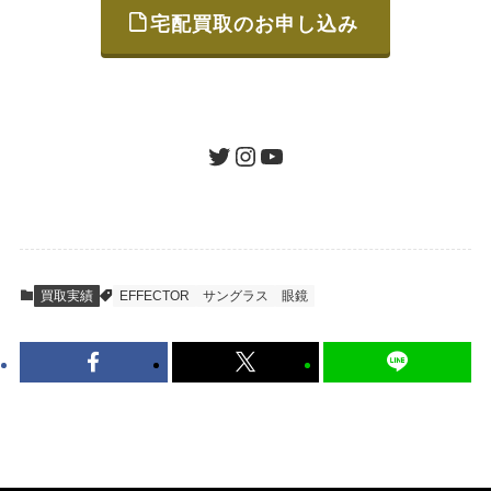
宅配買取のお申し込み
STEP
ご発送
箱に売りたいお品をつめて、送るだけで簡単
にご利用いただけます。
ツイッター
インスタグラム
ユーチューブ
送料は無料です。
STEP
査定結果のご承認 / 入金
買取実績
EFFECTOR
サングラス
眼鏡
地図を見る
到着即日に査定いたします。買取金額にご納
得いただければ、最短即日の入金が可能で
す。
キャンセルも1点から可能、返送料も無料で