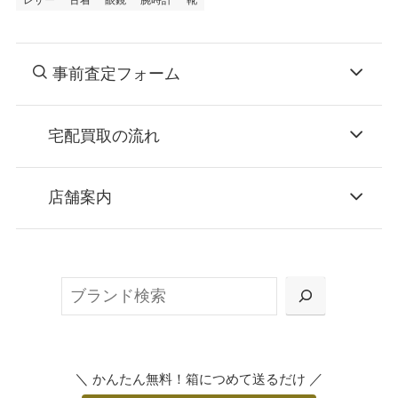
レザー
古着
眼鏡
腕時計
靴
事前査定フォーム
宅配買取の流れ
STEP
お申込み
店舗案内
無料で梱包ダンボールをお届けする「宅配キ
ット申込」、
検
または梱包材不要の「集荷申込」からお選び
索
いただけます。
＼
／
かんたん無料！箱につめて送るだけ