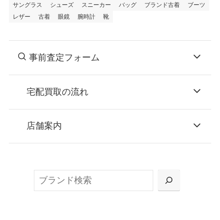
サングラス
シューズ
スニーカー
バッグ
ブランド古着
ブーツ
レザー
古着
眼鏡
腕時計
靴
事前査定フォーム
宅配買取の流れ
STEP
お申込み
店舗案内
無料で梱包ダンボールをお届けする「宅配キ
ット申込」、
検
または梱包材不要の「集荷申込」からお選び
索
いただけます。