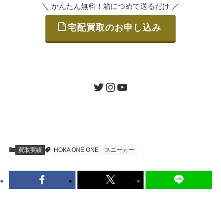
＼
／
かんたん無料！箱につめて送るだけ
宅配買取のお申し込み
STEP
ご発送
箱に売りたいお品をつめて、送るだけで簡単
にご利用いただけます。
ツイッター
インスタグラム
ユーチューブ
送料は無料です。
STEP
査定結果のご承認 / 入金
買取実績
HOKA ONE ONE
スニーカー
地図を見る
到着即日に査定いたします。買取金額にご納
得いただければ、最短即日の入金が可能で
す。