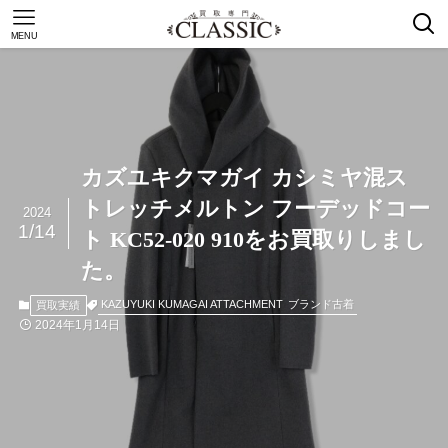
MENU
カズユキクマガイ カシミヤ混ス
トレッチメルトン フーデッドコー
2024
1/14
ト KC52-020 910をお買取りしまし
た。
KAZUYUKI KUMAGAI ATTACHMENT
ブランド古着
買取実績
2024年1月14日