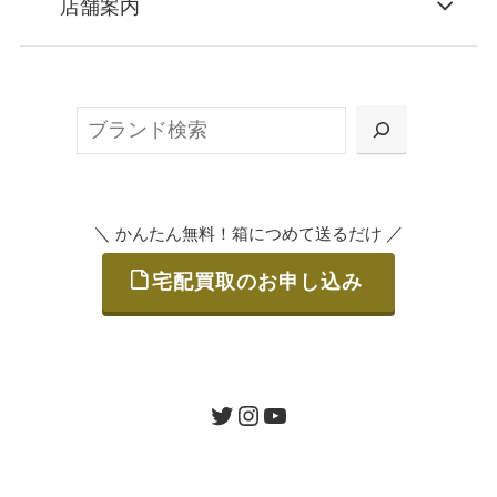
店舗案内
無料で梱包ダンボールをお届けする「宅配キ
ット申込」、
検
または梱包材不要の「集荷申込」からお選び
索
いただけます。
＼
／
かんたん無料！箱につめて送るだけ
宅配買取のお申し込み
STEP
ご発送
箱に売りたいお品をつめて、送るだけで簡単
にご利用いただけます。
ツイッター
インスタグラム
ユーチューブ
送料は無料です。