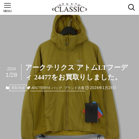
MENU
アークテリクス アトムLTフーデ
2024
1/28
ィ 24477をお買取りしました。
2024年1月28日
ARC'TERYX
バッグ
ブランド古着
買取実績