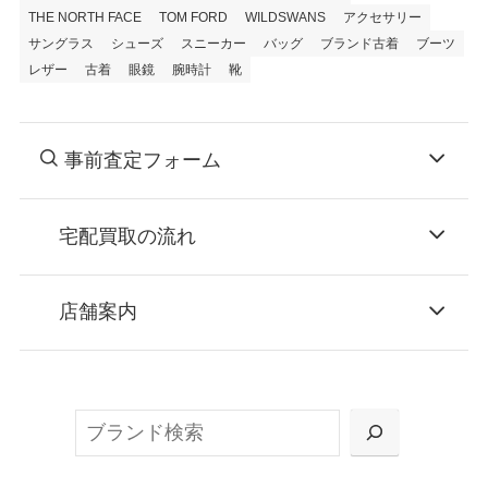
THE NORTH FACE
TOM FORD
WILDSWANS
アクセサリー
サングラス
シューズ
スニーカー
バッグ
ブランド古着
ブーツ
レザー
古着
眼鏡
腕時計
靴
事前査定フォーム
宅配買取の流れ
STEP
お申込み
店舗案内
無料で梱包ダンボールをお届けする「宅配キ
ット申込」、
検
または梱包材不要の「集荷申込」からお選び
索
いただけます。