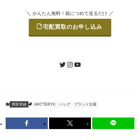
＼
／
かんたん無料！箱につめて送るだけ
宅配買取のお申し込み
STEP
ご発送
箱に売りたいお品をつめて、送るだけで簡単
にご利用いただけます。
ツイッター
インスタグラム
ユーチューブ
送料は無料です。
STEP
査定結果のご承認 / 入金
買取実績
ARC'TERYX
バッグ
ブランド古着
地図を見る
到着即日に査定いたします。買取金額にご納
得いただければ、最短即日の入金が可能で