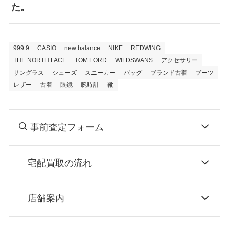
た。
999.9
CASIO
new balance
NIKE
REDWING
THE NORTH FACE
TOM FORD
WILDSWANS
アクセサリー
サングラス
シューズ
スニーカー
バッグ
ブランド古着
ブーツ
レザー
古着
眼鏡
腕時計
靴
事前査定フォーム
宅配買取の流れ
STEP
お申込み
店舗案内
無料で梱包ダンボールをお届けする「宅配キ