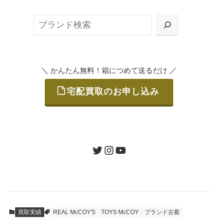
ット申込」、
検
または梱包材不要の「集荷申込」からお選び
索
いただけます。
＼
／
かんたん無料！箱につめて送るだけ
宅配買取のお申し込み
STEP
ご発送
箱に売りたいお品をつめて、送るだけで簡単
にご利用いただけます。
ツイッター
インスタグラム
ユーチューブ
送料は無料です。
STEP
査定結果のご承認 / 入金
買取実績
REAL McCOY'S
TOYS McCOY
ブランド古着