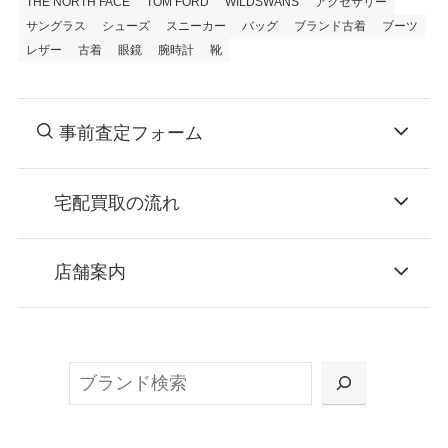
THE NORTH FACE
TOM FORD
WILDSWANS
アクセサリー
サングラス
シューズ
スニーカー
バッグ
ブランド古着
ブーツ
レザー
古着
眼鏡
腕時計
靴
事前査定フォーム
宅配買取の流れ
STEP
お申込み
店舗案内
無料で梱包ダンボールをお届けする「宅配キ
ット申込」、
検
または梱包材不要の「集荷申込」からお選び
索
いただけます。