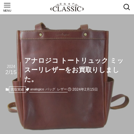
MENU
アナロジコ トートリュック ミッ
2024
スーリレザーをお買取りしまし
2/15
た。
2024年2月15日
analogico
バッグ
レザー
買取実績