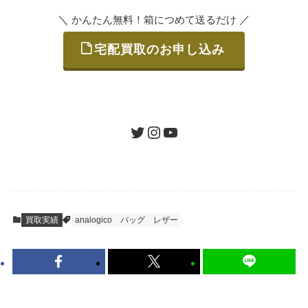
＼
／
かんたん無料！箱につめて送るだけ
宅配買取のお申し込み
STEP
ご発送
箱に売りたいお品をつめて、送るだけで簡単
にご利用いただけます。
ツイッター
インスタグラム
ユーチューブ
送料は無料です。
STEP
査定結果のご承認 / 入金
買取実績
analogico
バッグ
レザー
地図を見る
到着即日に査定いたします。買取金額にご納
得いただければ、最短即日の入金が可能で
す。