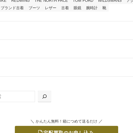
IKE
REDWING
THE NORTH FACE
TOM FORD
WILDSWANS
ア
ブランド古着
ブーツ
レザー
古着
眼鏡
腕時計
靴
ールをお届けする「宅配キット申込」、
の「集荷申込」からお選びいただけます。
＼
／
かんたん無料！箱につめて送るだけ
宅配買取のお申し込み