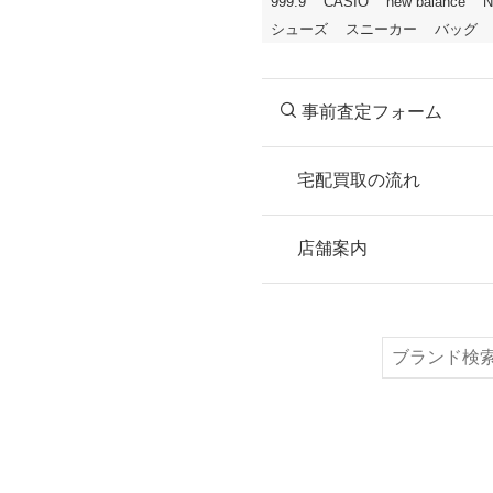
999.9
CASIO
new balance
N
シューズ
スニーカー
バッグ
事前査定フォーム
宅配買取の流れ
STEP
お申込み
店舗案内
無料で梱包ダンボ
または梱包材不要
検
索
STEP
ご発送