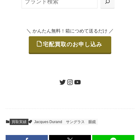
または梱包材不要の「集荷申込」からお選び
索
いただけます。
＼
／
かんたん無料！箱につめて送るだけ
宅配買取のお申し込み
STEP
ご発送
箱に売りたいお品をつめて、送るだけで簡単
にご利用いただけます。
ツイッター
インスタグラム
ユーチューブ
送料は無料です。
STEP
査定結果のご承認 / 入金
買取実績
Jacques Durand
サングラス
眼鏡
地図を見る
到着即日に査定いたします。買取金額にご納