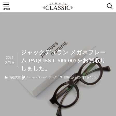
MENU
ジャックデュラン メガネフレー
2024
ム PAQUES L 506-007をお買取り
2/15
しました。
2024年2月15日
Jacques Durand
サングラス
眼鏡
買取実績