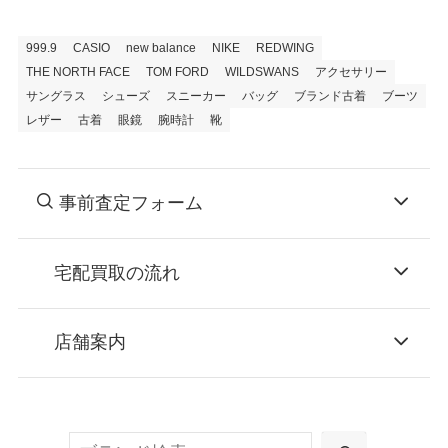
999.9
CASIO
new balance
NIKE
REDWING
THE NORTH FACE
TOM FORD
WILDSWANS
アクセサリー
サングラス
シューズ
スニーカー
バッグ
ブランド古着
ブーツ
レザー
古着
眼鏡
腕時計
靴
事前査定フォーム
宅配買取の流れ
STEP
お申込み
店舗案内
無料で梱包ダンボールをお届けする「宅配キ
ット申込」、
検