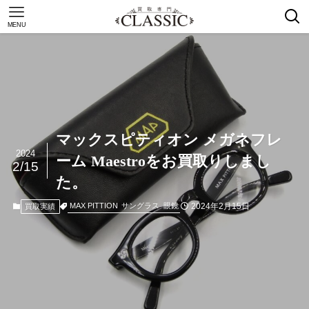
MENU
マックスピティオン メガネフレ
2024
ーム Maestroをお買取りしまし
2/15
た。
2024年2月15日
MAX PITTION
サングラス
眼鏡
買取実績