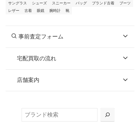
サングラス
シューズ
スニーカー
バッグ
ブランド古着
ブーツ
レザー
古着
眼鏡
腕時計
靴
事前査定フォーム
宅配買取の流れ
STEP
お申込み
店舗案内
無料で梱包ダンボールをお届けする「宅配キ
ット申込」、
検
または梱包材不要の「集荷申込」からお選び
索
いただけます。