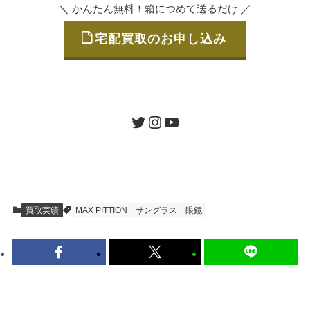
＼
／
かんたん無料！箱につめて送るだけ
宅配買取のお申し込み
STEP
ご発送
箱に売りたいお品をつめて、送るだけで簡単
にご利用いただけます。
ツイッター
インスタグラム
ユーチューブ
送料は無料です。
STEP
査定結果のご承認 / 入金
買取実績
MAX PITTION
サングラス
眼鏡
地図を見る
到着即日に査定いたします。買取金額にご納
得いただければ、最短即日の入金が可能で
す。