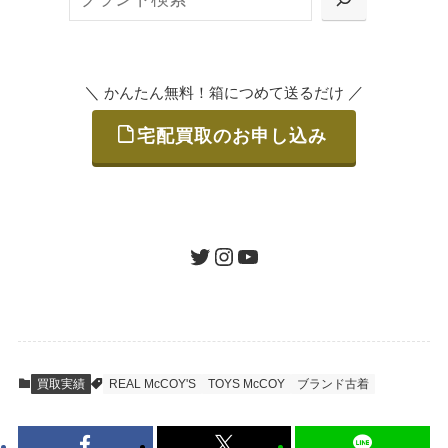
または梱包材不要の「集荷申込」からお選び
索
いただけます。
＼
／
かんたん無料！箱につめて送るだけ
宅配買取のお申し込み
STEP
ご発送
箱に売りたいお品をつめて、送るだけで簡単
にご利用いただけます。
ツイッター
インスタグラム
ユーチューブ
送料は無料です。
STEP
査定結果のご承認 / 入金
買取実績
REAL McCOY'S
TOYS McCOY
ブランド古着
地図を見る
到着即日に査定いたします。買取金額にご納