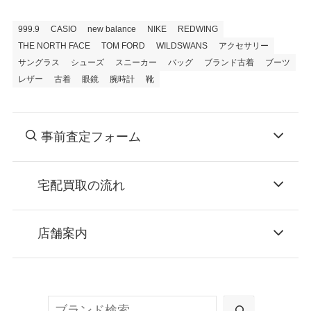
999.9
CASIO
new balance
NIKE
REDWING
THE NORTH FACE
TOM FORD
WILDSWANS
アクセサリー
サングラス
シューズ
スニーカー
バッグ
ブランド古着
ブーツ
レザー
古着
眼鏡
腕時計
靴
事前査定フォーム
宅配買取の流れ
STEP
お申込み
店舗案内
無料で梱包ダンボールをお届けする「宅配キ
ット申込」、
検