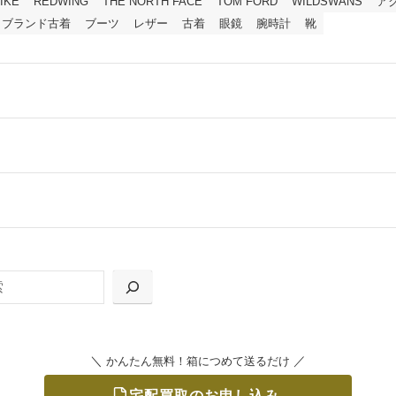
IKE
REDWING
THE NORTH FACE
TOM FORD
WILDSWANS
ア
ブランド古着
ブーツ
レザー
古着
眼鏡
腕時計
靴
ールをお届けする「宅配キット申込」、
の「集荷申込」からお選びいただけます。
＼
／
かんたん無料！箱につめて送るだけ
宅配買取のお申し込み