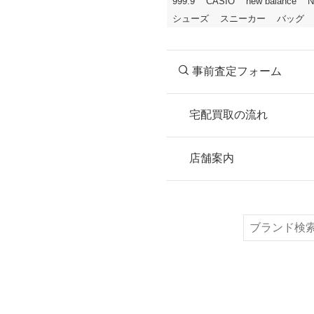
999.9
CASIO
new balance
N
シューズ
スニーカー
バッグ
事前査定フォーム
宅配買取の流れ
STEP
お申込み
店舗案内
無料で梱包ダンボ
または梱包材不要
検
索
STEP
ご発送