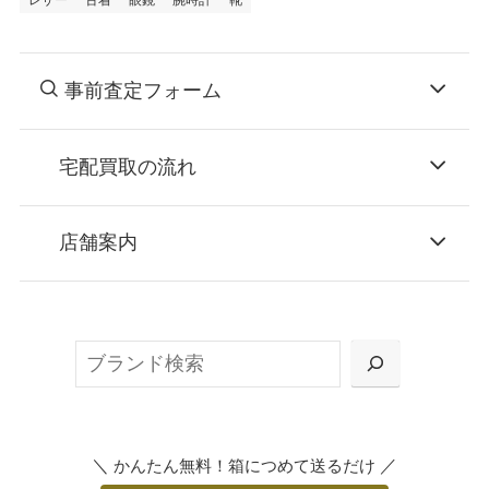
レザー
古着
眼鏡
腕時計
靴
事前査定フォーム
宅配買取の流れ
STEP
お申込み
店舗案内
無料で梱包ダンボールをお届けする「宅配キ
ット申込」、
検
または梱包材不要の「集荷申込」からお選び
索
いただけます。
＼
／
かんたん無料！箱につめて送るだけ