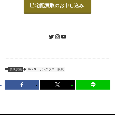
宅配買取のお申し込み
STEP
ご発送
箱に売りたいお品をつめて、送るだけで簡単
にご利用いただけます。
ツイッター
インスタグラム
ユーチューブ
送料は無料です。
STEP
査定結果のご承認 / 入金
買取実績
999.9
サングラス
眼鏡
地図を見る
到着即日に査定いたします。買取金額にご納
得いただければ、最短即日の入金が可能で
す。
キャンセルも1点から可能、返送料も無料で