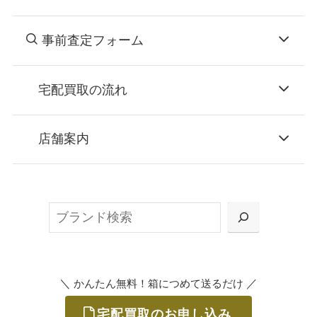
事前査定フォーム
宅配買取の流れ
STEP
お申込み
店舗案内
無料で梱包ダンボールをお届けする「宅配キ
ット申込」、
検
または梱包材不要の「集荷申込」からお選び
索
いただけます。
＼
／
かんたん無料！箱につめて送るだけ
宅配買取のお申し込み
STEP