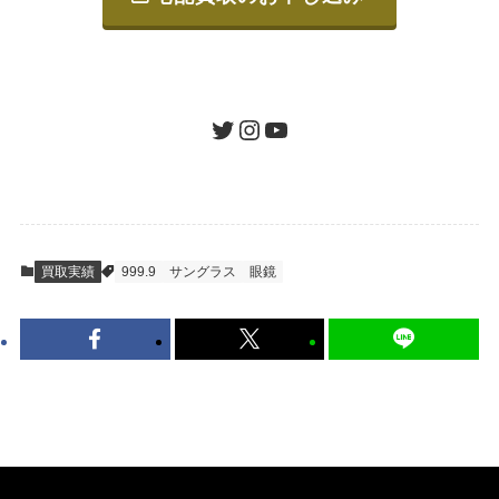
ご発送
箱に売りたいお品をつめて、送るだけで簡単
にご利用いただけます。
ツイッター
インスタグラム
ユーチューブ
送料は無料です。
STEP
査定結果のご承認 / 入金
買取実績
999.9
サングラス
眼鏡
地図を見る
到着即日に査定いたします。買取金額にご納
得いただければ、最短即日の入金が可能で
す。
キャンセルも1点から可能、返送料も無料で
す。（すべて弊社が負担いたします。）