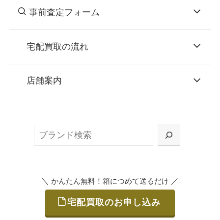
事前査定フォーム
宅配買取の流れ
STEP
お申込み
店舗案内
無料で梱包ダンボールをお届けする「宅配キ
ット申込」、
検
または梱包材不要の「集荷申込」からお選び
索
いただけます。
＼
／
かんたん無料！箱につめて送るだけ
宅配買取のお申し込み
STEP
ご発送