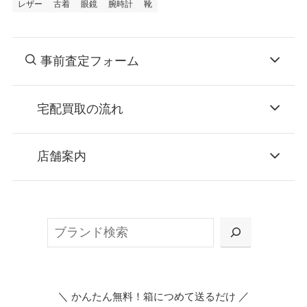
レザー
古着
眼鏡
腕時計
靴
事前査定フォーム
宅配買取の流れ
STEP
お申込み
店舗案内
無料で梱包ダンボールをお届けする「宅配キ
ット申込」、
検
または梱包材不要の「集荷申込」からお選び
索
いただけます。
＼
／
かんたん無料！箱につめて送るだけ