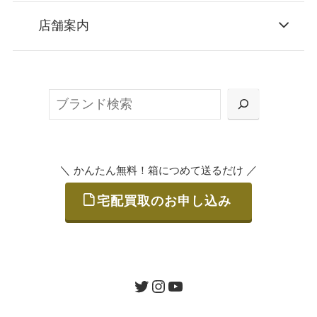
STEP
お申込み
店舗案内
無料で梱包ダンボールをお届けする「宅配キ
ット申込」、
検
または梱包材不要の「集荷申込」からお選び
索
いただけます。
＼
／
かんたん無料！箱につめて送るだけ
宅配買取のお申し込み
STEP
ご発送
箱に売りたいお品をつめて、送るだけで簡単
にご利用いただけます。
ツイッター
インスタグラム
ユーチューブ
送料は無料です。