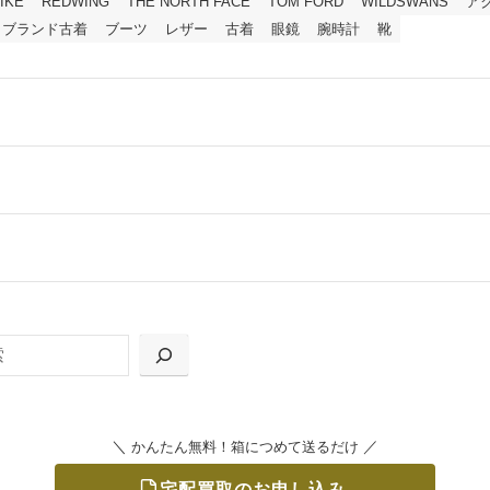
IKE
REDWING
THE NORTH FACE
TOM FORD
WILDSWANS
ア
ブランド古着
ブーツ
レザー
古着
眼鏡
腕時計
靴
ールをお届けする「宅配キット申込」、
の「集荷申込」からお選びいただけます。
＼
／
かんたん無料！箱につめて送るだけ
宅配買取のお申し込み