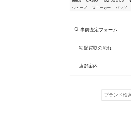
999.9
CASIO
new balance
N
シューズ
スニーカー
バッグ
事前査定フォーム
宅配買取の流れ
STEP
お申込み
店舗案内
無料で梱包ダンボ
または梱包材不要
検
索
STEP
ご発送