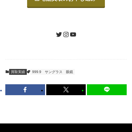
ご発送
箱に売りたいお品をつめて、送るだけで簡単
にご利用いただけます。
ツイッター
インスタグラム
ユーチューブ
送料は無料です。
STEP
査定結果のご承認 / 入金
買取実績
999.9
サングラス
眼鏡
地図を見る
到着即日に査定いたします。買取金額にご納
得いただければ、最短即日の入金が可能で
す。
キャンセルも1点から可能、返送料も無料で
す。（すべて弊社が負担いたします。）