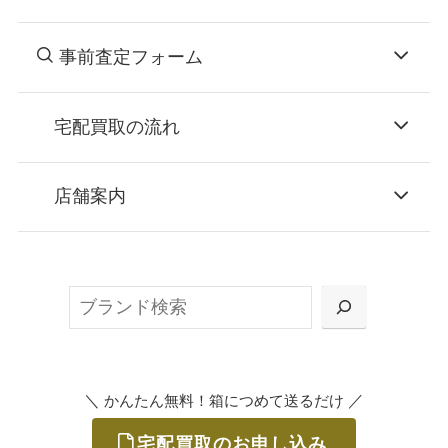
事前査定フォーム
宅配買取の流れ
STEP
お申込み
店舗案内
無料で梱包ダンボールをお届けする「宅配キ
ット申込」、
検
または梱包材不要の「集荷申込」からお選び
索
いただけます。
＼
／
かんたん無料！箱につめて送るだけ
宅配買取のお申し込み
STEP