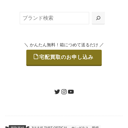
ット申込」、
検
または梱包材不要の「集荷申込」からお選び
索
いただけます。
＼
／
かんたん無料！箱につめて送るだけ
宅配買取のお申し込み
STEP
ご発送
箱に売りたいお品をつめて、送るだけで簡単
にご利用いただけます。
ツイッター
インスタグラム
ユーチューブ
送料は無料です。
STEP
査定結果のご承認 / 入金