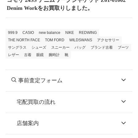
コモリ 24SS デニムワークジャケット Z01-01002
Denim Workをお買取りしました。
999.9
CASIO
new balance
NIKE
REDWING
THE NORTH FACE
TOM FORD
WILDSWANS
アクセサリー
サングラス
シューズ
スニーカー
バッグ
ブランド古着
ブーツ
レザー
古着
眼鏡
腕時計
靴
事前査定フォーム
宅配買取の流れ
STEP
お申込み
店舗案内
無料で梱包ダンボールをお届けする「宅配キ