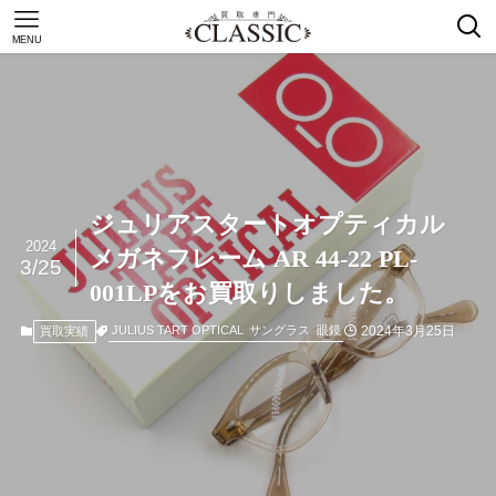
MENU
ジュリアスタートオプティカル
2024
メガネフレーム AR 44-22 PL-
3/25
001LPをお買取りしました。
2024年3月25日
JULIUS TART OPTICAL
サングラス
眼鏡
買取実績