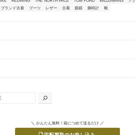
IKE
REDWING
THE NORTH FACE
TOM FORD
WILDSWANS
ア
ブランド古着
ブーツ
レザー
古着
眼鏡
腕時計
靴
ールをお届けする「宅配キット申込」、
の「集荷申込」からお選びいただけます。
＼
／
かんたん無料！箱につめて送るだけ
宅配買取のお申し込み