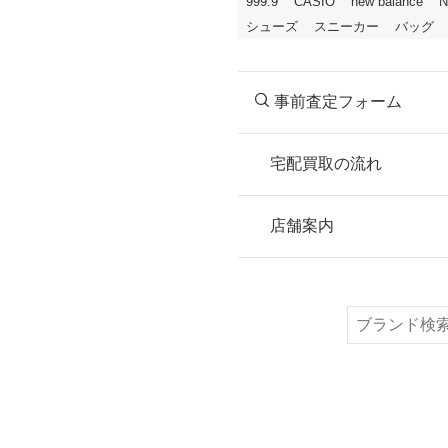
999.9
CASIO
new balance
N
シューズ
スニーカー
バッグ
事前査定フォーム
宅配買取の流れ
STEP
お申込み
店舗案内
無料で梱包ダンボ
または梱包材不要
検
索
STEP
ご発送