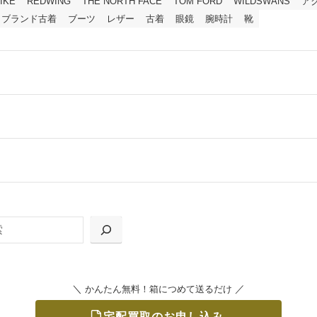
IKE
REDWING
THE NORTH FACE
TOM FORD
WILDSWANS
ア
ブランド古着
ブーツ
レザー
古着
眼鏡
腕時計
靴
ールをお届けする「宅配キット申込」、
の「集荷申込」からお選びいただけます。
＼
／
かんたん無料！箱につめて送るだけ
宅配買取のお申し込み