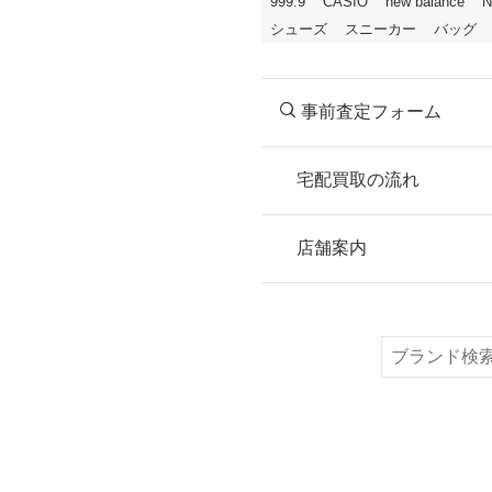
999.9
CASIO
new balance
N
シューズ
スニーカー
バッグ
事前査定フォーム
宅配買取の流れ
STEP
お申込み
店舗案内
無料で梱包ダンボ
または梱包材不要
検
索
STEP
ご発送