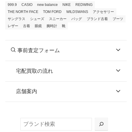
999.9
CASIO
new balance
NIKE
REDWING
THE NORTH FACE
TOM FORD
WILDSWANS
アクセサリー
サングラス
シューズ
スニーカー
バッグ
ブランド古着
ブーツ
レザー
古着
眼鏡
腕時計
靴
事前査定フォーム
宅配買取の流れ
STEP
お申込み
店舗案内
無料で梱包ダンボールをお届けする「宅配キ
ット申込」、
検
または梱包材不要の「集荷申込」からお選び
索