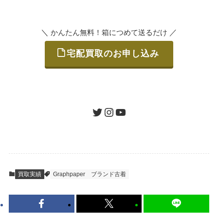
いただけます。
＼
／
かんたん無料！箱につめて送るだけ
宅配買取のお申し込み
STEP
ご発送
箱に売りたいお品をつめて、送るだけで簡単
にご利用いただけます。
ツイッター
インスタグラム
ユーチューブ
送料は無料です。
STEP
査定結果のご承認 / 入金
買取実績
Graphpaper
ブランド古着
地図を見る
到着即日に査定いたします。買取金額にご納
得いただければ、最短即日の入金が可能で