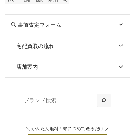
レザー
古着
眼鏡
腕時計
靴
事前査定フォーム
宅配買取の流れ
STEP
お申込み
店舗案内
無料で梱包ダンボールをお届けする「宅配キ
ット申込」、
検
または梱包材不要の「集荷申込」からお選び
索
いただけます。
＼
／
かんたん無料！箱につめて送るだけ