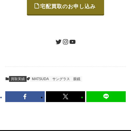
宅配買取のお申し込み
STEP
ご発送
箱に売りたいお品をつめて、送るだけで簡単
にご利用いただけます。
ツイッター
インスタグラム
ユーチューブ
送料は無料です。
STEP
査定結果のご承認 / 入金
買取実績
MATSUDA
サングラス
眼鏡
地図を見る
到着即日に査定いたします。買取金額にご納
得いただければ、最短即日の入金が可能で
す。
キャンセルも1点から可能、返送料も無料で