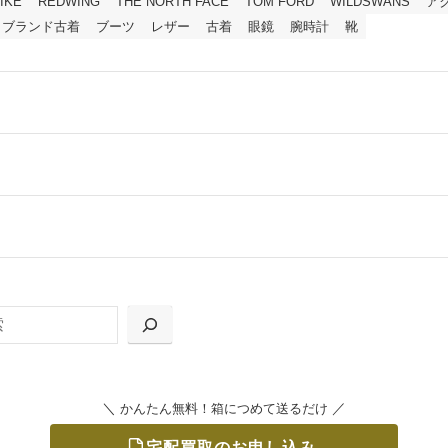
IKE
REDWING
THE NORTH FACE
TOM FORD
WILDSWANS
ア
ブランド古着
ブーツ
レザー
古着
眼鏡
腕時計
靴
ールをお届けする「宅配キット申込」、
の「集荷申込」からお選びいただけます。
＼
／
かんたん無料！箱につめて送るだけ
宅配買取のお申し込み