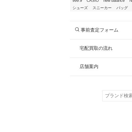
999.9
CASIO
new balance
N
シューズ
スニーカー
バッグ
事前査定フォーム
宅配買取の流れ
STEP
お申込み
店舗案内
無料で梱包ダンボ
または梱包材不要
検
索
STEP
ご発送