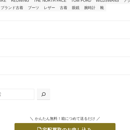
IKE
REDWING
THE NORTH FACE
TOM FORD
WILDSWANS
ア
ブランド古着
ブーツ
レザー
古着
眼鏡
腕時計
靴
ールをお届けする「宅配キット申込」、
の「集荷申込」からお選びいただけます。
＼
／
かんたん無料！箱につめて送るだけ
宅配買取のお申し込み