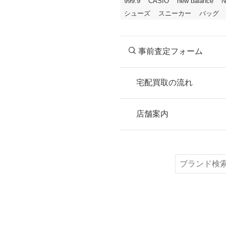
999.9
CASIO
new balance
N
シューズ
スニーカー
バッグ
事前査定フォーム
宅配買取の流れ
STEP
お申込み
店舗案内
無料で梱包ダンボ
または梱包材不要
検
索
STEP
ご発送