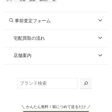
レザー
古着
眼鏡
腕時計
靴
事前査定フォーム
宅配買取の流れ
STEP
お申込み
店舗案内
無料で梱包ダンボールをお届けする「宅配キ
ット申込」、
検
または梱包材不要の「集荷申込」からお選び
索
いただけます。
＼
／
かんたん無料！箱につめて送るだけ