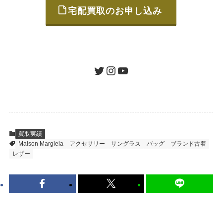
宅配買取のお申し込み
STEP
ご発送
箱に売りたいお品をつめて、送るだけで簡単
にご利用いただけます。
ツイッター
インスタグラム
ユーチューブ
送料は無料です。
STEP
査定結果のご承認 / 入金
買取実績
Maison Margiela
アクセサリー
サングラス
バッグ
ブランド古着
地図を見る
レザー
到着即日に査定いたします。買取金額にご納
得いただければ、最短即日の入金が可能で
す。
キャンセルも1点から可能、返送料も無料で