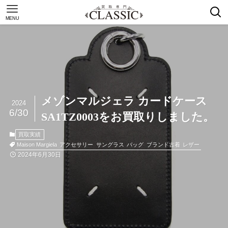
MENU
メゾンマルジェラ カードケース
2024
6/30
SA1TZ0003をお買取りしました。
買取実績
Maison Margiela
アクセサリー
サングラス
バッグ
ブランド古着
レザー
2024年6月30日