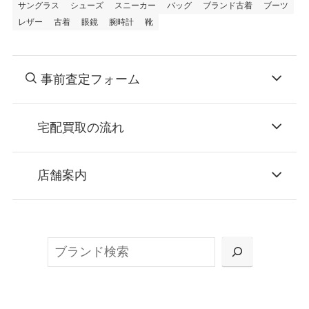
サングラス
シューズ
スニーカー
バッグ
ブランド古着
ブーツ
レザー
古着
眼鏡
腕時計
靴
事前査定フォーム
宅配買取の流れ
STEP
お申込み
店舗案内
無料で梱包ダンボールをお届けする「宅配キ
ット申込」、
検
または梱包材不要の「集荷申込」からお選び
索
いただけます。