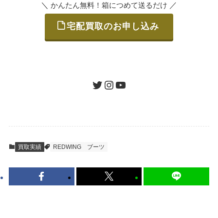
＼
／
かんたん無料！箱につめて送るだけ
宅配買取のお申し込み
STEP
ご発送
箱に売りたいお品をつめて、送るだけで簡単
にご利用いただけます。
ツイッター
インスタグラム
ユーチューブ
送料は無料です。
STEP
査定結果のご承認 / 入金
買取実績
REDWING
ブーツ
地図を見る
到着即日に査定いたします。買取金額にご納
得いただければ、最短即日の入金が可能で
す。