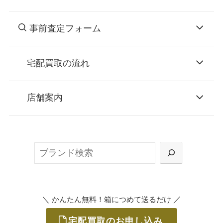
事前査定フォーム
宅配買取の流れ
STEP
お申込み
店舗案内
無料で梱包ダンボールをお届けする「宅配キ
ット申込」、
検
または梱包材不要の「集荷申込」からお選び
索
いただけます。
＼
／
かんたん無料！箱につめて送るだけ
宅配買取のお申し込み
STEP