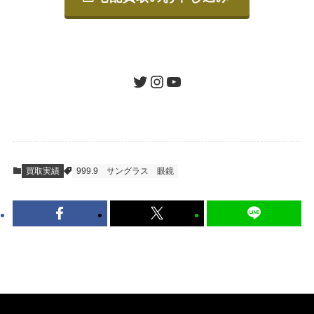
ご発送
箱に売りたいお品をつめて、送るだけで簡単
にご利用いただけます。
ツイッター
インスタグラム
ユーチューブ
送料は無料です。
STEP
査定結果のご承認 / 入金
買取実績
999.9
サングラス
眼鏡
地図を見る
到着即日に査定いたします。買取金額にご納
得いただければ、最短即日の入金が可能で
す。
キャンセルも1点から可能、返送料も無料で
す。（すべて弊社が負担いたします。）