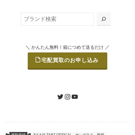
ット申込」、
検
または梱包材不要の「集荷申込」からお選び
索
いただけます。
＼
／
かんたん無料！箱につめて送るだけ
宅配買取のお申し込み
STEP
ご発送
箱に売りたいお品をつめて、送るだけで簡単
にご利用いただけます。
ツイッター
インスタグラム
ユーチューブ
送料は無料です。
STEP
査定結果のご承認 / 入金