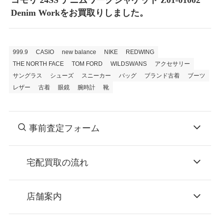
コモリ 24SS デニムワークジャケット Z01-01002
Denim Workをお買取りしました。
999.9
CASIO
new balance
NIKE
REDWING
THE NORTH FACE
TOM FORD
WILDSWANS
アクセサリー
サングラス
シューズ
スニーカー
バッグ
ブランド古着
ブーツ
レザー
古着
眼鏡
腕時計
靴
事前査定フォーム
宅配買取の流れ
STEP
お申込み
店舗案内
無料で梱包ダンボールをお届けする「宅配キ