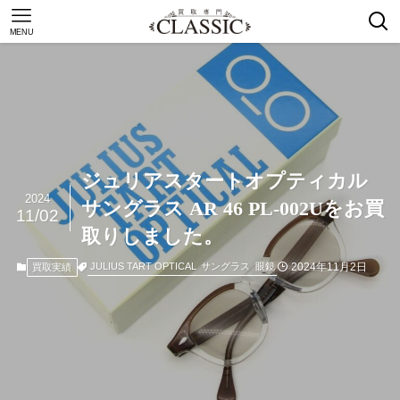
MENU
ジュリアスタートオプティカル
2024
サングラス AR 46 PL-002Uをお買
11/02
取りしました。
2024年11月2日
JULIUS TART OPTICAL
サングラス
眼鏡
買取実績