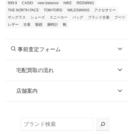
999.9
CASIO
new balance
NIKE
REDWING
THE NORTH FACE
TOM FORD
WILDSWANS
アクセサリー
サングラス
シューズ
スニーカー
バッグ
ブランド古着
ブーツ
レザー
古着
眼鏡
腕時計
靴
事前査定フォーム
宅配買取の流れ
STEP
お申込み
店舗案内
無料で梱包ダンボールをお届けする「宅配キ
ット申込」、
検
または梱包材不要の「集荷申込」からお選び
索