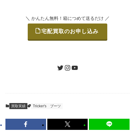
いただけます。
＼
／
かんたん無料！箱につめて送るだけ
宅配買取のお申し込み
STEP
ご発送
箱に売りたいお品をつめて、送るだけで簡単
にご利用いただけます。
ツイッター
インスタグラム
ユーチューブ
送料は無料です。
STEP
査定結果のご承認 / 入金
買取実績
Tricker's
ブーツ
地図を見る
到着即日に査定いたします。買取金額にご納
得いただければ、最短即日の入金が可能で