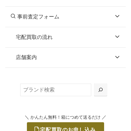
事前査定フォーム
宅配買取の流れ
STEP
お申込み
店舗案内
無料で梱包ダンボールをお届けする「宅配キ
ット申込」、
検
または梱包材不要の「集荷申込」からお選び
索
いただけます。
＼
／
かんたん無料！箱につめて送るだけ
宅配買取のお申し込み
STEP