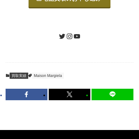
ご発送
箱に売りたいお品をつめて、送るだけで簡単
にご利用いただけます。
ツイッター
インスタグラム
ユーチューブ
送料は無料です。
STEP
査定結果のご承認 / 入金
買取実績
Maison Margiela
地図を見る
到着即日に査定いたします。買取金額にご納
得いただければ、最短即日の入金が可能で
す。
キャンセルも1点から可能、返送料も無料で
す。（すべて弊社が負担いたします。）