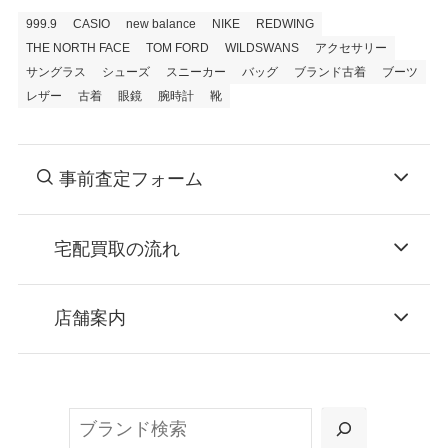
999.9
CASIO
new balance
NIKE
REDWING
THE NORTH FACE
TOM FORD
WILDSWANS
アクセサリー
サングラス
シューズ
スニーカー
バッグ
ブランド古着
ブーツ
レザー
古着
眼鏡
腕時計
靴
事前査定フォーム
宅配買取の流れ
STEP
お申込み
店舗案内
無料で梱包ダンボールをお届けする「宅配キ
ット申込」、
検
または梱包材不要の「集荷申込」からお選び