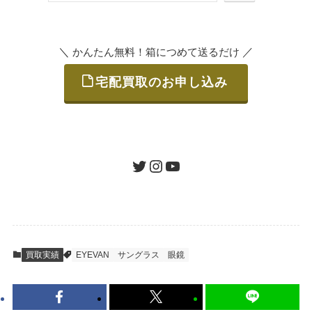
索
いただけます。
＼
／
かんたん無料！箱につめて送るだけ
宅配買取のお申し込み
STEP
ご発送
箱に売りたいお品をつめて、送るだけで簡単
にご利用いただけます。
ツイッター
インスタグラム
ユーチューブ
送料は無料です。
STEP
査定結果のご承認 / 入金
買取実績
EYEVAN
サングラス
眼鏡
地図を見る
到着即日に査定いたします。買取金額にご納