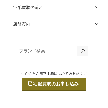
宅配買取の流れ
STEP
お申込み
店舗案内
無料で梱包ダンボールをお届けする「宅配キ
ット申込」、
検
または梱包材不要の「集荷申込」からお選び
索
いただけます。
＼
／
かんたん無料！箱につめて送るだけ
宅配買取のお申し込み
STEP
ご発送
箱に売りたいお品をつめて、送るだけで簡単
にご利用いただけます。